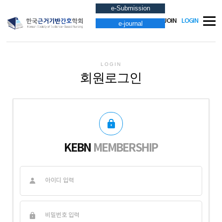
e-Submission
JOIN
LOGIN
e-journal
LOGIN
회원로그인
KEBN
MEMBERSHIP