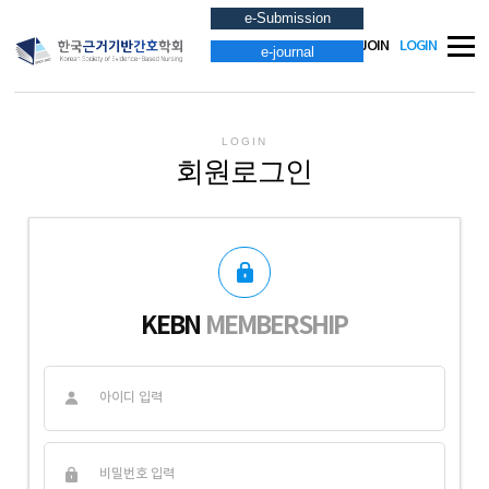
e-Submission
JOIN
LOGIN
e-journal
LOGIN
회원로그인
KEBN
MEMBERSHIP